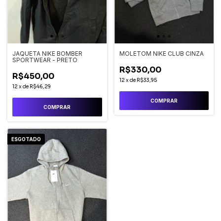
JAQUETA NIKE BOMBER
MOLETOM NIKE CLUB CINZA
SPORTWEAR - PRETO
R$330,00
R$450,00
12
x
de
R$33,95
12
x
de
R$46,29
COMPRAR
COMPRAR
ESGOTADO