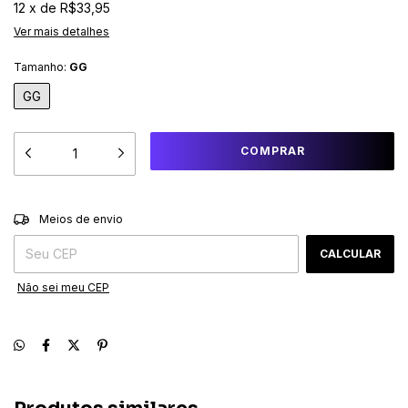
12
x
de
R$33,95
Ver mais detalhes
Tamanho:
GG
GG
ALTERAR CEP
Entregas para o CEP:
Meios de envio
CALCULAR
Não sei meu CEP