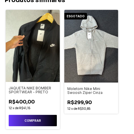
Produtos similares
ESGOTADO
JAQUETA NIKE BOMBER
Moletom Nike Mini
SPORTWEAR - PRETO
Swoosh Zíper Cinza
R$400,00
R$299,90
12
x
de
R$41,15
12
x
de
R$30,85
COMPRAR