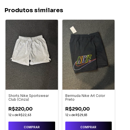
Produtos similares
Shorts Nike Sportswear
Bermuda Nike Art Color
Club (Cinza)
Preto
R$220,00
R$290,00
12
x
de
R$22,63
12
x
de
R$29,83
COMPRAR