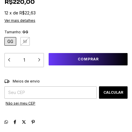
R$220,00
12
x
de
R$22,63
Ver mais detalhes
Tamanho:
GG
GG
M
ALTERAR CEP
Entregas para o CEP:
Meios de envio
CALCULAR
Não sei meu CEP